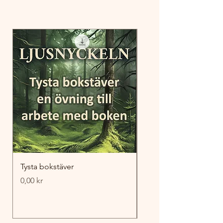
Tysta bokstäver
Sökord för Ljusnyckel
Pris
Pris
0,00 kr
0,00 kr