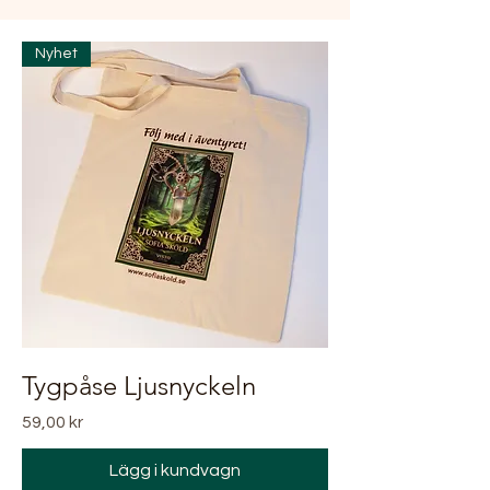
Nyhet
Tygpåse Ljusnyckeln
Pris
59,00 kr
Lägg i kundvagn